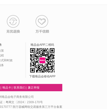
务
唯品会APP二维码
政策
流程
方式和时效
服务
下载唯品会移动APP
|
唯品卡
|
联系我们
|
廉正举报
州唯品会电子商务有限公司
：粤网文〔2024〕2309-170号
170777
医疗器械网络交易服务第三方平台备案