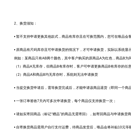
2
、换货须知：
•
暂不支持申请更换其他款式，商品有库存且在可换范围内，您可在唯品会
原商品有尺码库存且可申请换货的情况下，才可申请换货，实际以系统显
•
例如：某商品只有AB两个颜色，其中客户购买的原商品A为红色，商品B为
（1）商品A无库存，但商品B有库存时，客户可申请更换商品B有库存的任
（2）商品A和商品B均无库存时，系统则无法申请换货
•
当提交换货申请后，需等换货完成后，才能申请该商品退货（即同一个商
•
一张订单签收
7
天内可多次申请换货，每个商品仅支持换货一次；
•
请如实寄回商品（标记“赠品”的商品无需寄回），如寄回商品与申请换货
•
自寄换货商品需用户自行支付运费，待商品发货后，唯品会将补贴
10
元等