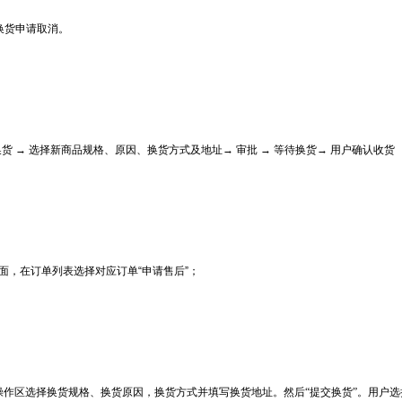
换货申请取消。
换货
→
选择新商品规格、原因、换货方式及地址
→
审批
→
等待换货
→
用户确认收货
面，在订单列表选择对应订单
“
申请售后
”
；
操作区选择换货规格、换货原因，换货方式并填写换货地址。然后“提交换货”。用户