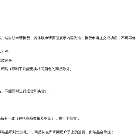
客户端自助申请换货，具体以申请页面展示内容为准；换货申请提交成功后，不可再修
示为准。
同款绿色
意尺码（限制了只能更换相同颜色的商品除外）
品，不能同时进行退货和换货）；
商品不一致（包括商品数量及明细），将不予换货；
额唯品币到您的账户，商品从仓库寄回用户手上的运费，由唯品会承担；