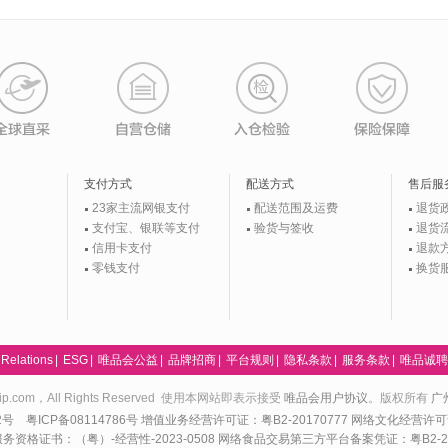
支付方式
配送方式
售后服
23家主流网银支付
配送范围及运费
退货
支付宝、银联等支付
验货与签收
退货
信用卡支付
退款
零钱支付
换货
 Relations
|
ESG
|
唯品会公益
|
品牌招商
|
平台规则
|
隐私条款
|
服务条款
|
唯品诚聘
24 vip.com，All Rights Reserved 使用本网站即表示接受
唯品会用户协议
。版权所有
广
82号
粤ICP备08114786号
增值业务经营许可证：粤B2-20170777
网络文化经营许可证
资格证书：（粤）-经营性-2023-0508
网络食品交易第三方平台备案凭证：粤B2-20