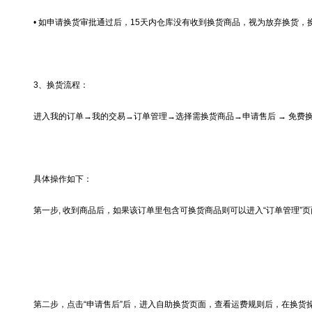
•
如申请换货审批通过后，
15
天内仓库没有收到换货商品，视为放弃换货，
3
、换货流程：
进入我的订单
→我的交易
→订单管理
→选择需换货商品
→
申请售后
→
免费
具体操作如下：
第一步
,
收到商品后，如果该订单里包含可换货商品则可以进入
“
订单管理
”
页
第二步，点击
“
申请售后
”
后，进入自助换货页面，查看运费规则后，在换货