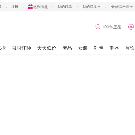
录
注册
我的订单
我的特卖
会员俱乐部
签到有礼
疯抢
限时狂秒
天天低价
奢品
女装
鞋包
电器
首饰