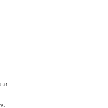
d=24
可换。