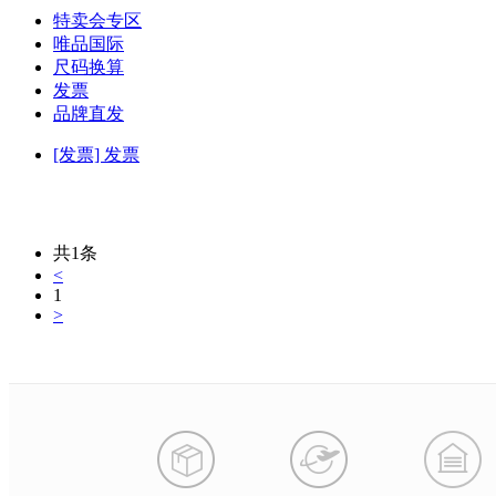
特卖会专区
唯品国际
尺码换算
发票
品牌直发
[发票]
发票
共1条
<
1
>